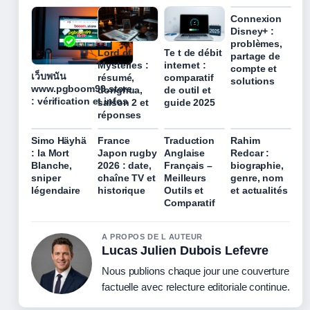
Connexion
Disney+ :
problèmes,
Lord of
Te t de débit
partage de
Mysteries :
internet :
compte et
เว็บพนัน
résumé,
comparatif
solutions
www.pgboom99.store
donghua,
de outil et
: vérification et infos
saison 2 et
guide 2025
réponses
Simo Häyhä
France
Traduction
Rahim
: la Mort
Japon rugby
Anglaise
Redcar :
Blanche,
2026 : date,
Français –
biographie,
sniper
chaîne TV et
Meilleurs
genre, nom
légendaire
historique
Outils et
et actualités
Comparatif
A PROPOS DE L AUTEUR
Lucas Julien Dubois Lefevre
Nous publions chaque jour une couverture
factuelle avec relecture editoriale continue.