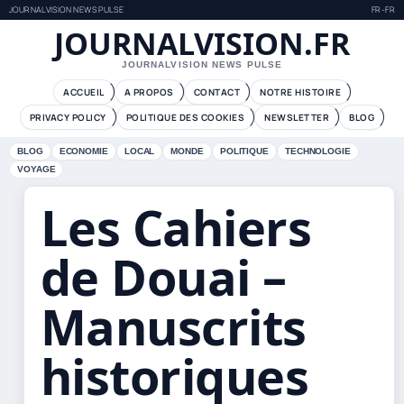
JOURNALVISION NEWS PULSE
FR-FR
JOURNALVISION.FR
JOURNALVISION NEWS PULSE
ACCUEIL
A PROPOS
CONTACT
NOTRE HISTOIRE
PRIVACY POLICY
POLITIQUE DES COOKIES
NEWSLETTER
BLOG
BLOG
ECONOMIE
LOCAL
MONDE
POLITIQUE
TECHNOLOGIE
VOYAGE
Les Cahiers
de Douai –
Manuscrits
historiques