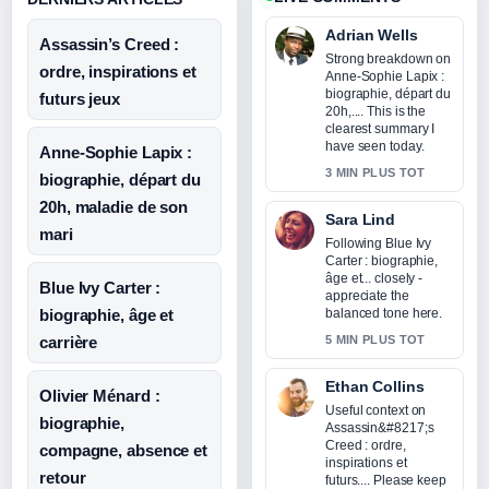
Adrian Wells
Assassin’s Creed :
Strong breakdown on
ordre, inspirations et
Anne-Sophie Lapix :
biographie, départ du
futurs jeux
20h,.... This is the
clearest summary I
have seen today.
Anne-Sophie Lapix :
3 MIN PLUS TOT
biographie, départ du
20h, maladie de son
Sara Lind
mari
Following Blue Ivy
Carter : biographie,
âge et... closely -
Blue Ivy Carter :
appreciate the
biographie, âge et
balanced tone here.
carrière
5 MIN PLUS TOT
Ethan Collins
Olivier Ménard :
Useful context on
biographie,
Assassin&#8217;s
Creed : ordre,
compagne, absence et
inspirations et
retour
futurs.... Please keep