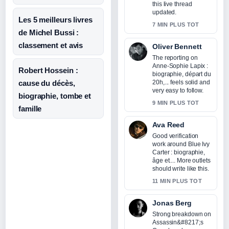
this live thread
updated.
Les 5 meilleurs livres
7 MIN PLUS TOT
de Michel Bussi :
classement et avis
Oliver Bennett
The reporting on
Anne-Sophie Lapix :
Robert Hossein :
biographie, départ du
cause du décès,
20h,... feels solid and
very easy to follow.
biographie, tombe et
9 MIN PLUS TOT
famille
Ava Reed
Good verification
work around Blue Ivy
Carter : biographie,
âge et.... More outlets
should write like this.
11 MIN PLUS TOT
Jonas Berg
Strong breakdown on
Assassin&#8217;s