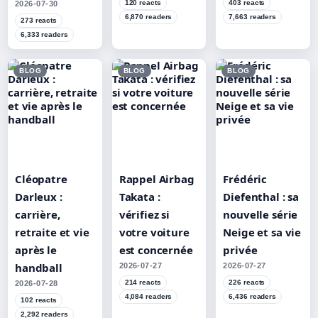
120 reacts
403 reacts
2026-07-30
6,870 readers
7,663 readers
273 reacts
6,333 readers
BLOG
BLOG
BLOG
Cléopatre
Rappel Airbag
Frédéric
Darleux :
Takata :
Diefenthal : sa
carrière,
vérifiez si
nouvelle série
retraite et vie
votre voiture
Neige et sa vie
après le
est concernée
privée
handball
2026-07-27
2026-07-27
214 reacts
226 reacts
2026-07-28
4,084 readers
6,436 readers
102 reacts
2,292 readers