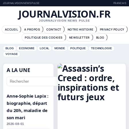
JOURNALVISION NEWS PULSE
FRANCAIS
JOURNALVISION.FR
JOURNALVISION NEWS PULSE
ACCUEIL
A PROPOS
CONTACT
NOTRE HISTOIRE
PRIVACY POLICY
POLITIQUE DES COOKIES
NEWSLETTER
BLOG
BLOG
ECONOMIE
LOCAL
MONDE
POLITIQUE
TECHNOLOGIE
VOYAGE
A LA UNE
Aller
Anne-Sophie Lapix :
biographie, départ
du 20h, maladie de
son mari
2026-08-01