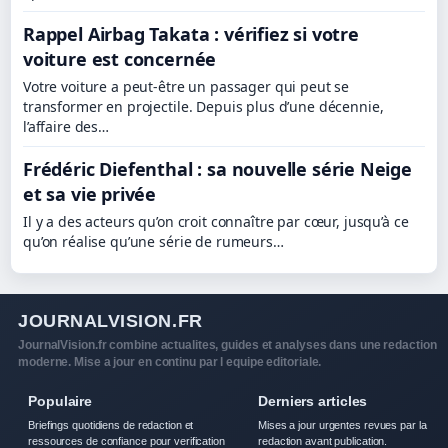
Rappel Airbag Takata : vérifiez si votre
voiture est concernée
Votre voiture a peut-être un passager qui peut se
transformer en projectile. Depuis plus d’une décennie,
l’affaire des…
Frédéric Diefenthal : sa nouvelle série Neige
et sa vie privée
Il y a des acteurs qu’on croit connaître par cœur, jusqu’à ce
qu’on réalise qu’une série de rumeurs…
JOURNALVISION.FR
JournalVision.fr combine actualites, guides et analyses dans une redaction
moderne. Mise a jour en continu par l equipe editoriale.
Populaire
Derniers articles
Briefings quotidiens de redaction et
Mises a jour urgentes revues par la
ressources de confiance pour verification
redaction avant publication.