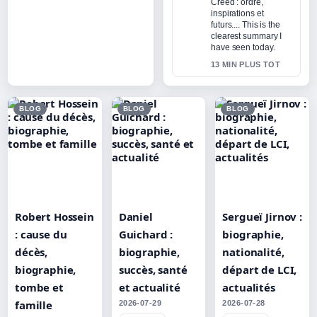
Creed : ordre,
inspirations et
futurs.... This is the
clearest summary I
have seen today.
13 MIN PLUS TOT
BLOG
BLOG
BLOG
Robert Hossein
Daniel
Sergueï Jirnov :
: cause du
Guichard :
biographie,
décès,
biographie,
nationalité,
biographie,
succès, santé
départ de LCI,
tombe et
et actualité
actualités
famille
2026-07-29
2026-07-28