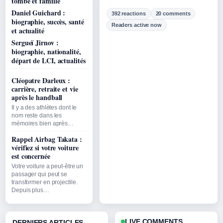
tombe et famille
Daniel Guichard :
392 reactions
20 comments
biographie, succès, santé
Readers active now
et actualité
Sergueï Jirnov :
biographie, nationalité,
départ de LCI, actualités
Cléopatre Darleux :
carrière, retraite et vie
après le handball
Il y a des athlètes dont le
nom reste dans les
mémoires bien après…
Rappel Airbag Takata :
vérifiez si votre voiture
est concernée
Votre voiture a peut-être un
passager qui peut se
transformer en projectile.
Depuis plus…
LIVE COMMENTS
DERNIERS ARTICLES