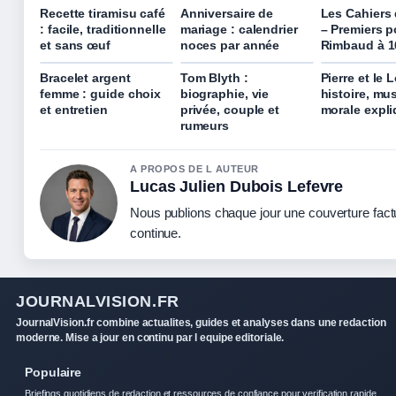
Recette tiramisu café
Anniversaire de
Les Cahiers
: facile, traditionnelle
mariage : calendrier
– Premiers 
et sans œuf
noces par année
Rimbaud à 1
Bracelet argent
Tom Blyth :
Pierre et le 
femme : guide choix
biographie, vie
histoire, mu
et entretien
privée, couple et
morale expl
rumeurs
A PROPOS DE L AUTEUR
Lucas Julien Dubois Lefevre
Nous publions chaque jour une couverture factue
continue.
JOURNALVISION.FR
JournalVision.fr combine actualites, guides et analyses dans une redaction
moderne. Mise a jour en continu par l equipe editoriale.
Populaire
Briefings quotidiens de redaction et ressources de confiance pour verification rapide.