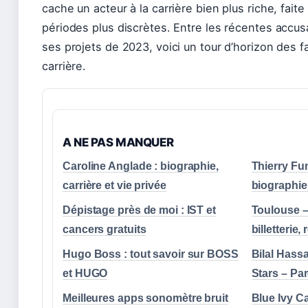
cache un acteur à la carrière bien plus riche, fait
périodes plus discrètes. Entre les récentes accusa
ses projets de 2023, voici un tour d’horizon des fai
carrière.
A NE PAS MANQUER
Caroline Anglade : biographie,
Thierry Fu
carrière et vie privée
biographie,
Dépistage près de moi : IST et
Toulouse – 
cancers gratuits
billetterie,
Hugo Boss : tout savoir sur BOSS
Bilal Hass
et HUGO
Stars – Pa
Meilleures apps sonomètre bruit
Blue Ivy Ca