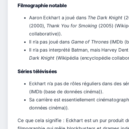
Filmographie notable
Aaron Eckhart a joué dans
The Dark Knight
(2
(2000),
Thank You for Smoking
(2005) (Wikip
collaborative)).
Il n’a pas joué dans
Game of Thrones
(IMDb (b
Il n’a pas interprété Batman, mais Harvey De
Dark Knight
(Wikipédia (encyclopédie collabor
Séries télévisées
Eckhart n’a pas de rôles réguliers dans des sé
(IMDb (base de données cinéma)).
Sa carrière est essentiellement cinématograp
données cinéma)).
Ce que cela signifie : Eckhart est un pur produit 
filmographie qui mêle blockbusters et drames in