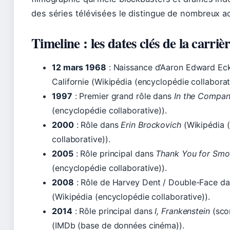
des séries télévisées le distingue de nombreux a
Timeline : les dates clés de la carr
12 mars 1968
: Naissance d’Aaron Edward Eck
Californie (Wikipédia (encyclopédie collaborat
1997
: Premier grand rôle dans
In the Compan
(encyclopédie collaborative)).
2000
: Rôle dans
Erin Brockovich
(Wikipédia 
collaborative)).
2005
: Rôle principal dans
Thank You for Smo
(encyclopédie collaborative)).
2008
: Rôle de Harvey Dent / Double-Face d
(Wikipédia (encyclopédie collaborative)).
2014
: Rôle principal dans
I, Frankenstein
(sco
(IMDb (base de données cinéma)).