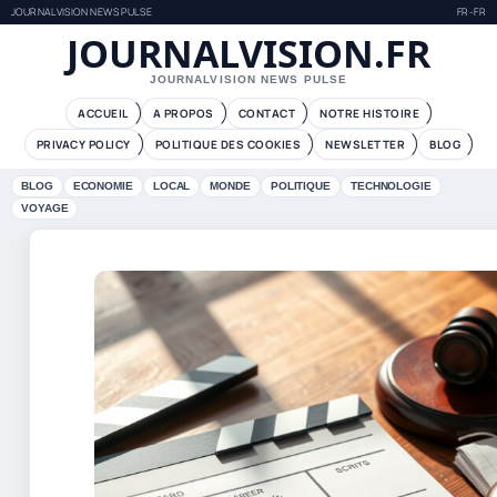
JOURNALVISION NEWS PULSE
FR-FR
JOURNALVISION.FR
JOURNALVISION NEWS PULSE
ACCUEIL
A PROPOS
CONTACT
NOTRE HISTOIRE
PRIVACY POLICY
POLITIQUE DES COOKIES
NEWSLETTER
BLOG
BLOG
ECONOMIE
LOCAL
MONDE
POLITIQUE
TECHNOLOGIE
VOYAGE