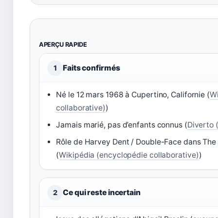
APERÇU RAPIDE
Faits confirmés
1
Né le 12 mars 1968 à Cupertino, Californie (
Wi
collaborative)
)
Jamais marié, pas d’enfants connus (
Diverto 
Rôle de Harvey Dent / Double-Face dans The
(
Wikipédia (encyclopédie collaborative)
)
Ce qui reste incertain
2