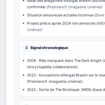
Issue des allégations d’Abigail Breslin (aucune
confirmée) (
Premiere.fr (magazine cinéma)
)
Situation amoureuse actuelle inconnue (
Diver
Projets précis après 2024 non annoncés (
IMD
cinéma)
)
Signal chronologique
3
2008 : Rôle marquant dans The Dark Knight (
(encyclopédie collaborative))
2023 : Accusations d’Abigail Breslin sur le to
(Premiere.fr (magazine cinéma))
2023 : Sortie de The Bricklayer (IMDb (base