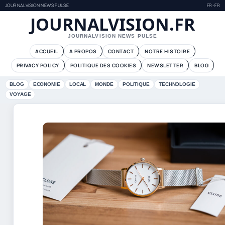
JOURNALVISION NEWS PULSE
FR-FR
JOURNALVISION.FR
JOURNALVISION NEWS PULSE
ACCUEIL
A PROPOS
CONTACT
NOTRE HISTOIRE
PRIVACY POLICY
POLITIQUE DES COOKIES
NEWSLETTER
BLOG
BLOG
ECONOMIE
LOCAL
MONDE
POLITIQUE
TECHNOLOGIE
VOYAGE