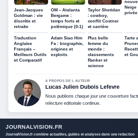
nouvel
Neige 
Jean-Jacques
OM – Atalanta
Taylor Sheridan
privée
Goldman : vie
Bergame :
: cowboy,
discrète et
temps forts et
conflit Costner
retraite
polémique (0-1)
et carrière
Traduction
Adam Siao Him
Plus belle
Tarte 
Anglaise
Fa : biographie,
femme du
Prune
Français –
origines et
monde :
Recett
Meilleurs Outils
exploits
classements
et Go
et Comparatif
Ranker et
science
A PROPOS DE L AUTEUR
Lucas Julien Dubois Lefevre
Nous publions chaque jour une couverture fact
relecture editoriale continue.
JOURNALVISION.FR
JournalVision.fr combine actualites, guides et analyses dans une redaction