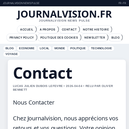
JOURNALVISION NEWS PULSE
FR-FR
JOURNALVISION.FR
JOURNALVISION NEWS PULSE
ACCUEIL
A PROPOS
CONTACT
NOTRE HISTOIRE
PRIVACY POLICY
POLITIQUE DES COOKIES
NEWSLETTER
BLOG
BLOG
ECONOMIE
LOCAL
MONDE
POLITIQUE
TECHNOLOGIE
VOYAGE
Contact
LUCAS JULIEN DUBOIS LEFEVRE • 2026-04-04 • RELU PAR OLIVER
BENNETT
Nous Contacter
Chez Journalvision, nous apprécions vos
retours et vos questions. Votre opinion