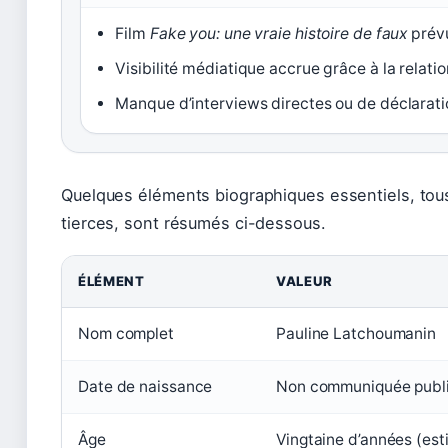
Film
Fake you: une vraie histoire de faux
prév
Visibilité médiatique accrue grâce à la relati
Manque d’interviews directes ou de déclarati
Quelques éléments biographiques essentiels, tou
tierces, sont résumés ci-dessous.
ÉLÉMENT
VALEUR
Nom complet
Pauline Latchoumanin
Date de naissance
Non communiquée publ
Âge
Vingtaine d’années (est