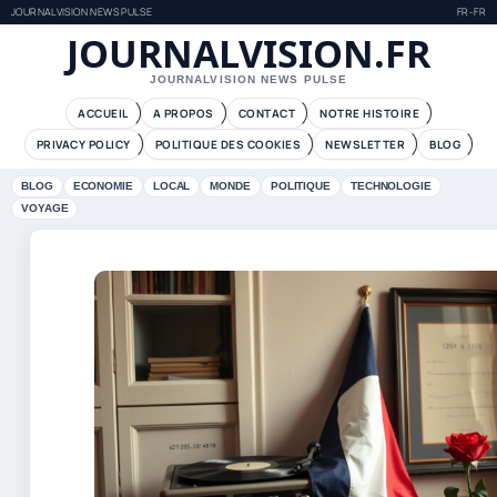
JOURNALVISION NEWS PULSE
FR-FR
JOURNALVISION.FR
JOURNALVISION NEWS PULSE
ACCUEIL
A PROPOS
CONTACT
NOTRE HISTOIRE
PRIVACY POLICY
POLITIQUE DES COOKIES
NEWSLETTER
BLOG
BLOG
ECONOMIE
LOCAL
MONDE
POLITIQUE
TECHNOLOGIE
VOYAGE