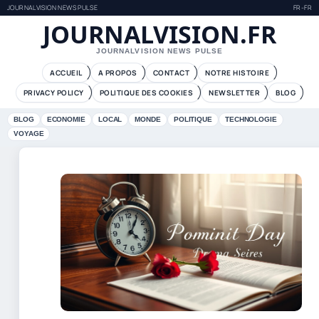
JOURNALVISION NEWS PULSE
FR-FR
JOURNALVISION.FR
JOURNALVISION NEWS PULSE
ACCUEIL
A PROPOS
CONTACT
NOTRE HISTOIRE
PRIVACY POLICY
POLITIQUE DES COOKIES
NEWSLETTER
BLOG
BLOG
ECONOMIE
LOCAL
MONDE
POLITIQUE
TECHNOLOGIE
VOYAGE