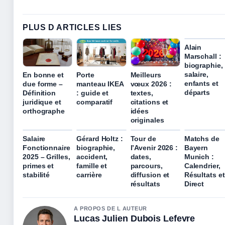
PLUS D ARTICLES LIES
Alain
Marschall :
biographie,
salaire,
En bonne et
Porte
Meilleurs
enfants et
due forme –
manteau IKEA
vœux 2026 :
départs
Définition
: guide et
textes,
juridique et
comparatif
citations et
orthographe
idées
originales
Salaire
Gérard Holtz :
Tour de
Matchs de
Fonctionnaire
biographie,
l’Avenir 2026 :
Bayern
2025 – Grilles,
accident,
dates,
Munich :
primes et
famille et
parcours,
Calendrier,
stabilité
carrière
diffusion et
Résultats et
résultats
Direct
A PROPOS DE L AUTEUR
Lucas Julien Dubois Lefevre