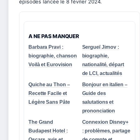
épisodes lancée le 8 février 2024.
A NE PAS MANQUER
Barbara Pravi :
Sergueï Jirnov :
biographie, chanson
biographie,
Voilà et Eurovision
nationalité, départ
de LCI, actualités
Quiche au Thon –
Bonjour en italien –
Recette Facile et
Guide des
Légère Sans Pâte
salutations et
prononciation
The Grand
Connexion Disney+
Budapest Hotel :
: problèmes, partage
Oscars, avis et
de compte et