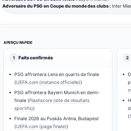
Adversaire du PSG en Coupe du monde des clubs :
Inter Mia
APERÇU RAPIDE
Faits confirmés
1
2
PSG affrontera Lens en quarts de finale
D
(
UEFA.com (instance officielle)
)
p
m
PSG affrontera Bayern Munich en demi-
finale (
Flashscore (site de résultats
H
sportifs)
)
d
(
Finale 2026 au Puskás Aréna, Budapest
(
UEFA.com (page finale)
)