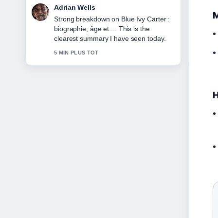
Sara Lind
M
Following Assassin&#8217;s Creed :
ordre, inspirations et futurs... closely -
appreciate the balanced tone here.
7 MIN PLUS TOT
H