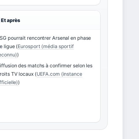
Et après
SG pourrait rencontrer Arsenal en phase
e ligue (
Eurosport (média sportif
econnu)
)
iffusion des matchs à confirmer selon les
roits TV locaux (
UEFA.com (instance
fficielle)
)