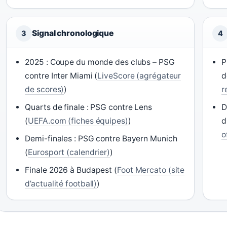
Signal chronologique
3
4
2025 : Coupe du monde des clubs – PSG
P
contre Inter Miami (
LiveScore (agrégateur
d
de scores)
)
r
Quarts de finale : PSG contre Lens
D
(
UEFA.com (fiches équipes)
)
d
o
Demi-finales : PSG contre Bayern Munich
(
Eurosport (calendrier)
)
Finale 2026 à Budapest (
Foot Mercato (site
d’actualité football)
)