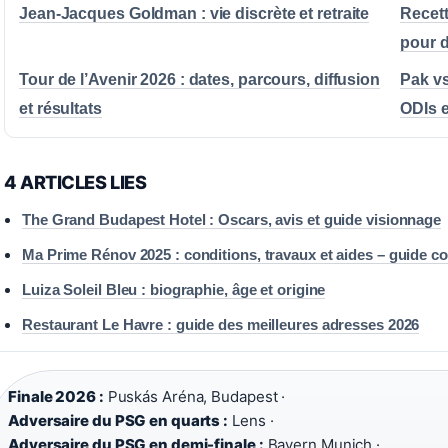
Jean-Jacques Goldman : vie discrète et retraite
Recett
pour d
Tour de l’Avenir 2026 : dates, parcours, diffusion
Pak vs
et résultats
ODIs e
4 ARTICLES LIES
The Grand Budapest Hotel : Oscars, avis et guide visionnage
Ma Prime Rénov 2025 : conditions, travaux et aides – guide c
Luiza Soleil Bleu : biographie, âge et origine
Restaurant Le Havre : guide des meilleures adresses 2026
Finale 2026 :
Puskás Aréna, Budapest ·
Adversaire du PSG en quarts :
Lens ·
Adversaire du PSG en demi-finale :
Bayern Munich ·