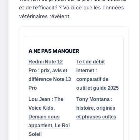
et de l’efficacité ? Voici ce que les données
vétérinaires révèlent.
A NE PAS MANQUER
Redmi Note 12
Te t de débit
Pro : prix, avis et
internet :
différence Note 13
comparatif de
Pro
outil et guide 2025
Lou Jean : The
Tony Montana :
Voice Kids,
histoire, origines
Demain nous
et phrases cultes
appartient, Le Roi
Soleil