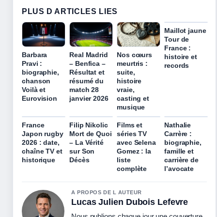
PLUS D ARTICLES LIES
Maillot jaune
Tour de
France :
Barbara
Real Madrid
Nos cœurs
histoire et
Pravi :
– Benfica –
meurtris :
records
biographie,
Résultat et
suite,
chanson
résumé du
histoire
Voilà et
match 28
vraie,
Eurovision
janvier 2026
casting et
musique
France
Filip Nikolic
Films et
Nathalie
Japon rugby
Mort de Quoi
séries TV
Carrère :
2026 : date,
– La Vérité
avec Selena
biographie,
chaîne TV et
sur Son
Gomez : la
famille et
historique
Décès
liste
carrière de
complète
l’avocate
A PROPOS DE L AUTEUR
Lucas Julien Dubois Lefevre
Nous publions chaque jour une couverture