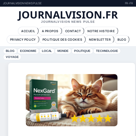
JOURNALVISION NEWS PULSE
FR-FR
JOURNALVISION.FR
JOURNALVISION NEWS PULSE
ACCUEIL
A PROPOS
CONTACT
NOTRE HISTOIRE
PRIVACY POLICY
POLITIQUE DES COOKIES
NEWSLETTER
BLOG
BLOG
ECONOMIE
LOCAL
MONDE
POLITIQUE
TECHNOLOGIE
VOYAGE