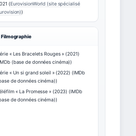
021 (
EurovisionWorld (site spécialisé
urovision)
)
Filmographie
érie « Les Bracelets Rouges » (2021)
IMDb (base de données cinéma))
érie « Un si grand soleil » (2022) (IMDb
base de données cinéma))
éléfilm « La Promesse » (2023) (IMDb
base de données cinéma))