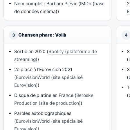
Nom complet : Barbara Piévic (IMDb (base
2
de données cinéma))
E
Chanson phare : Voilà
3
4
Sortie en 2020 (
Spotify (plateforme de
S
streaming)
)
(
2e place à l’Eurovision 2021
S
(
EurovisionWorld (site spécialisé
(
Eurovision)
)
T
Disque de platine en France (
Beroske
(
Production (site de production)
)
Paroles autobiographiques
(
EurovisionWorld (site spécialisé
Eurovision)
)