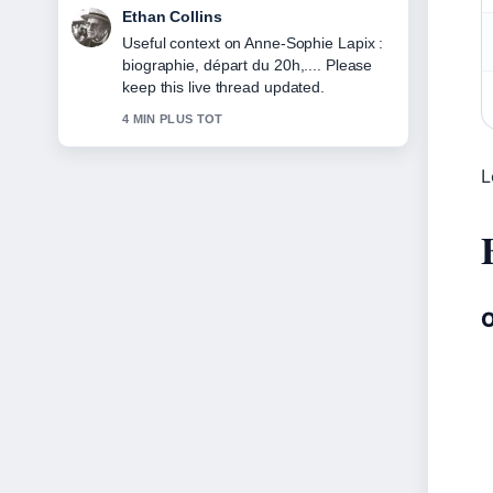
Oliver Bennett
The reporting on Blue Ivy Carter :
biographie, âge et... feels solid and
very easy to follow.
6 MIN PLUS TOT
L
O