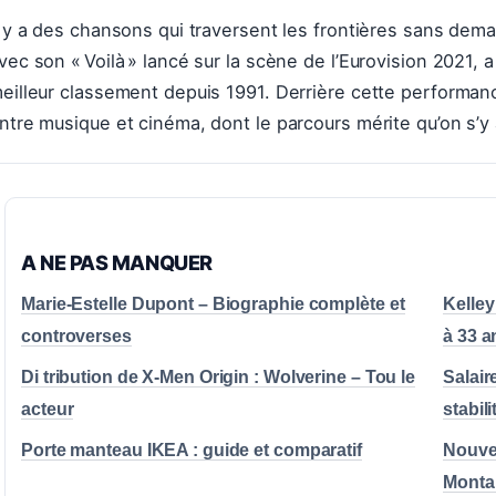
l y a des chansons qui traversent les frontières sans dema
vec son « Voilà » lancé sur la scène de l’Eurovision 2021, a
eilleur classement depuis 1991. Derrière cette performanc
ntre musique et cinéma, dont le parcours mérite qu’on s’y 
A NE PAS MANQUER
Marie-Estelle Dupont – Biographie complète et
Kelley
controverses
à 33 a
Di tribution de X-Men Origin : Wolverine – Tou le
Salair
acteur
stabili
Porte manteau IKEA : guide et comparatif
Nouvel
Montan