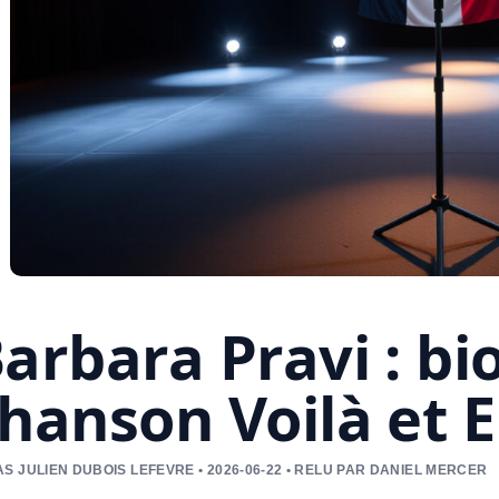
arbara Pravi : bi
hanson Voilà et 
S JULIEN DUBOIS LEFEVRE • 2026-06-22 • RELU PAR DANIEL MERCER