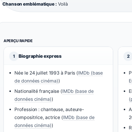
Chanson emblématique :
Voilà
APERÇU RAPIDE
Biographie express
1
2
Née le 24 juillet 1993 à Paris (
IMDb (base
P
de données cinéma)
)
E
Nationalité française (
IMDb (base de
E
données cinéma)
)
(
Profession : chanteuse, auteure-
A
compositrice, actrice (
IMDb (base de
2
données cinéma)
)
R