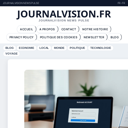
JOURNALVISION NEWS PULSE
FR-FR
JOURNALVISION.FR
JOURNALVISION NEWS PULSE
ACCUEIL
A PROPOS
CONTACT
NOTRE HISTOIRE
PRIVACY POLICY
POLITIQUE DES COOKIES
NEWSLETTER
BLOG
BLOG
ECONOMIE
LOCAL
MONDE
POLITIQUE
TECHNOLOGIE
VOYAGE