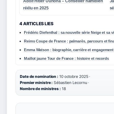
Adolf Hitler Uunona – Conseiller namibien
Ja
réélu en 2025
sé
4 ARTICLES LIES
Frédéric Diefenthal : sa nouvelle série Neige et sa v
Reims Coupe de France : palmarès, parcours et fin
Emma Watson : biographie, carrière et engagement
Maillot jaune Tour de France : histoire et records
Date de nomination :
10 octobre 2025 ·
Premier ministre :
Sébastien Lecornu ·
Nombre de ministres :
18