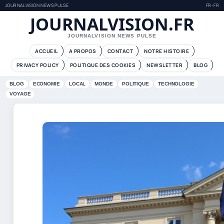
JOURNALVISION NEWS PULSE
FR-FR
JOURNALVISION.FR
JOURNALVISION NEWS PULSE
ACCUEIL
A PROPOS
CONTACT
NOTRE HISTOIRE
PRIVACY POLICY
POLITIQUE DES COOKIES
NEWSLETTER
BLOG
BLOG
ECONOMIE
LOCAL
MONDE
POLITIQUE
TECHNOLOGIE
VOYAGE