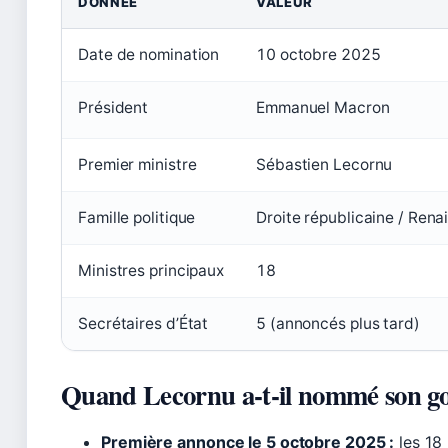
DONNÉE
VALEUR
Date de nomination
10 octobre 2025
Président
Emmanuel Macron
Premier ministre
Sébastien Lecornu
Famille politique
Droite républicaine / Ren
Ministres principaux
18
Secrétaires d’État
5 (annoncés plus tard)
Quand Lecornu a‑t‑il nommé son g
Première annonce le 5 octobre 2025 :
les 18 