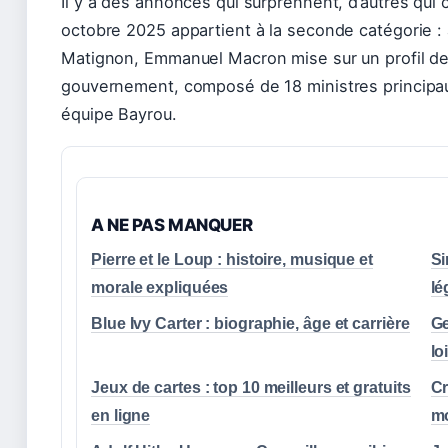
Il y a des annonces qui surprennent, d’autres qui 
octobre 2025 appartient à la seconde catégorie :
Matignon, Emmanuel Macron mise sur un profil d
gouvernement, composé de 18 ministres principau
équipe Bayrou.
A NE PAS MANQUER
Pierre et le Loup : histoire, musique et
Si
morale expliquées
lé
Blue Ivy Carter : biographie, âge et carrière
Ge
lo
Jeux de cartes : top 10 meilleurs et gratuits
Cr
en ligne
mo