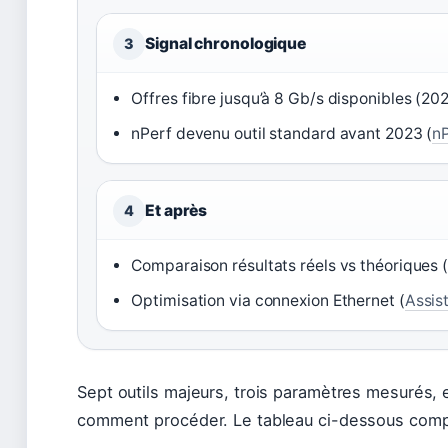
Signal chronologique
3
Offres fibre jusqu’à 8 Gb/s disponibles (20
nPerf devenu outil standard avant 2023 (
n
Et après
4
Comparaison résultats réels vs théoriques 
Optimisation via connexion Ethernet (
Assis
Sept outils majeurs, trois paramètres mesurés, e
comment procéder. Le tableau ci-dessous compi