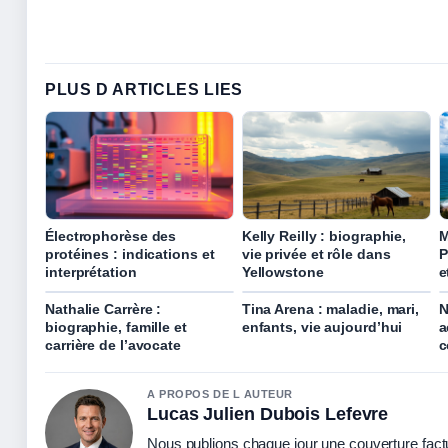
PLUS D ARTICLES LIES
Électrophorèse des
Kelly Reilly : biographie,
M
protéines : indications et
vie privée et rôle dans
P
interprétation
Yellowstone
e
Nathalie Carrère :
Tina Arena : maladie, mari,
N
biographie, famille et
enfants, vie aujourd’hui
a
carrière de l’avocate
c
A PROPOS DE L AUTEUR
Lucas Julien Dubois Lefevre
Nous publions chaque jour une couverture factue